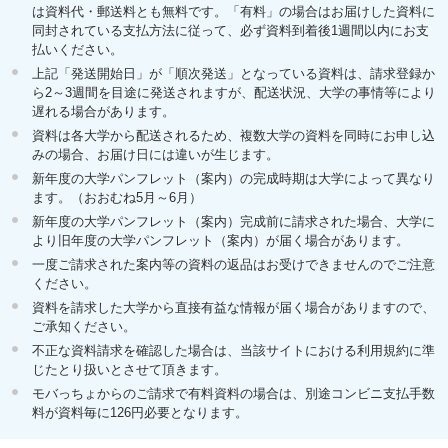
は資料代・郵送料とも無料です。「有料」の場合はお届けした資料に
同封されている支払方法に従って、必ず資料到着後1週間以内にお支
払いください。
上記「発送開始日」が「順次発送」となっている資料は、請求登録か
ら2～3週間を目途に発送されますが、配送状況、大学の事情等により
遅れる場合があります。
資料は各大学から配送されるため、複数大学の資料を同時にお申し込
みの場合、お届け日には違いが生じます。
新年度の大学パンフレット（案内）の完成時期は大学によって異なり
ます。（おおむね5月～6月）
新年度の大学パンフレット（案内）完成前に請求された場合、大学に
より旧年度の大学パンフレット（案内）が届く場合があります。
一度ご請求された案内等の資料の返品はお受けできませんのでご注意
ください。
資料を請求した大学から直接有益な情報が届く場合がありますので、
ご承知ください。
不正な資料請求を確認した場合は、当該サイトにおける利用規約に準
じたとり扱いとさせて頂きます。
モバっちょからのご請求で有料資料の場合は、別途コンビニ支払手数
料が資料毎に126円必要となります。