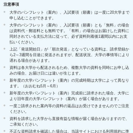
注意事項
大学のパンフレット（案内）、入試要項（願書）は一度に20大学まで
申し込むことができます。
大学のパンフレット（案内）、入試要項（願書）とも「無料」の場合
は資料代・郵送料とも無料です。「有料」の場合はお届けした資料に
同封されている支払方法に従って、必ず資料到着後1週間以内にお支
払いください。
上記「発送開始日」が「順次発送」となっている資料は、請求登録か
ら2～3週間を目途に発送されますが、配送状況、大学の事情等により
遅れる場合があります。
資料は各大学から配送されるため、複数大学の資料を同時にお申し込
みの場合、お届け日には違いが生じます。
新年度の大学パンフレット（案内）の完成時期は大学によって異なり
ます。（おおむね5月～6月）
新年度の大学パンフレット（案内）完成前に請求された場合、大学に
より旧年度の大学パンフレット（案内）が届く場合があります。
一度ご請求された案内等の資料の返品はお受けできませんのでご注意
ください。
資料を請求した大学から直接有益な情報が届く場合がありますので、
ご承知ください。
不正な資料請求を確認した場合は、当該サイトにおける利用規約に準