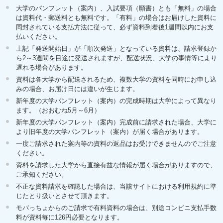
大学のパンフレット（案内）、入試要項（願書）とも「無料」の場合
は資料代・郵送料とも無料です。「有料」の場合はお届けした資料に
同封されている支払方法に従って、必ず資料到着後1週間以内にお支
払いください。
上記「発送開始日」が「順次発送」となっている資料は、請求登録か
ら2～3週間を目途に発送されますが、配送状況、大学の事情等により
遅れる場合があります。
資料は各大学から配送されるため、複数大学の資料を同時にお申し込
みの場合、お届け日には違いが生じます。
新年度の大学パンフレット（案内）の完成時期は大学によって異なり
ます。（おおむね5月～6月）
新年度の大学パンフレット（案内）完成前に請求された場合、大学に
より旧年度の大学パンフレット（案内）が届く場合があります。
一度ご請求された案内等の資料の返品はお受けできませんのでご注意
ください。
資料を請求した大学から直接有益な情報が届く場合がありますので、
ご承知ください。
不正な資料請求を確認した場合は、当該サイトにおける利用規約に準
じたとり扱いとさせて頂きます。
モバっちょからのご請求で有料資料の場合は、別途コンビニ支払手数
料が資料毎に126円必要となります。