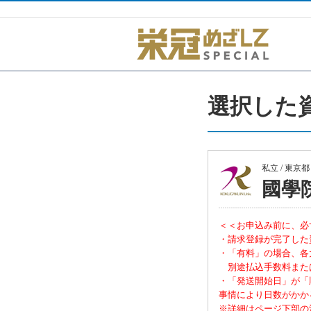
選択した
私立 / 東京
國學
＜＜お申込み前に、必
・請求登録が完了した
・「有料」の場合、各
別途払込手数料また
・「発送開始日」が「
事情により日数がかか
※詳細はページ下部の