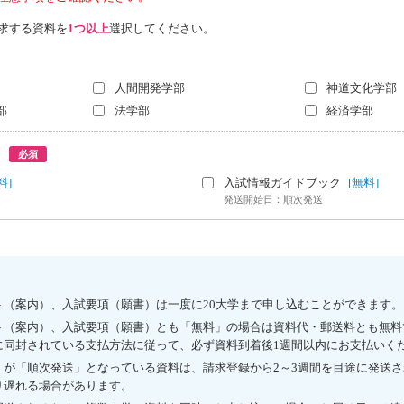
求する資料を
1つ以上
選択してください。
人間開発学部
神道文化学部
部
法学部
経済学部
必須
料]
入試情報ガイドブック
[無料]
送
発送開始日：順次発送
ト（案内）、入試要項（願書）は一度に20大学まで申し込むことができます。
ト（案内）、入試要項（願書）とも「無料」の場合は資料代・郵送料とも無料
に同封されている支払方法に従って、必ず資料到着後1週間以内にお支払いく
」が「順次発送」となっている資料は、請求登録から2～3週間を目途に発送
り遅れる場合があります。