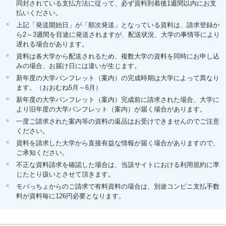
同封されている支払方法に従って、必ず資料到着後1週間以内にお支
払いください。
上記「発送開始日」が「順次発送」となっている資料は、請求登録か
ら2～3週間を目途に発送されますが、配送状況、大学の事情等により
遅れる場合があります。
資料は各大学から配送されるため、複数大学の資料を同時にお申し込
みの場合、お届け日には違いが生じます。
新年度の大学パンフレット（案内）の完成時期は大学によって異なり
ます。（おおむね5月～6月）
新年度の大学パンフレット（案内）完成前に請求された場合、大学に
より旧年度の大学パンフレット（案内）が届く場合があります。
一度ご請求された案内等の資料の返品はお受けできませんのでご注意
ください。
資料を請求した大学から直接有益な情報が届く場合がありますので、
ご承知ください。
不正な資料請求を確認した場合は、当該サイトにおける利用規約に準
じたとり扱いとさせて頂きます。
モバっちょからのご請求で有料資料の場合は、別途コンビニ支払手数
料が資料毎に126円必要となります。