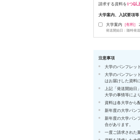
請求する資料を
1つ以
大学案内、入試要項等
大学案内
[有料]
発送開始日：随時発
注意事項
大学のパンフレッ
大学のパンフレッ
はお届けした資料
上記「発送開始日
大学の事情等によ
資料は各大学から
新年度の大学パン
新年度の大学パン
合があります。
一度ご請求された