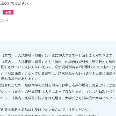
上
選択してください。
必須
250円
送
ト（案内）、入試要項（願書）は一度に20大学まで申し込むことができます。
ト（案内）、入試要項（願書）とも「無料」の場合は資料代・郵送料とも無料
に同封されている支払方法に従って、必ず資料到着後1週間以内にお支払いく
」が「順次発送」となっている資料は、請求登録から2～3週間を目途に発送
り遅れる場合があります。
配送されるため、複数大学の資料を同時にお申し込みの場合、お届け日には違
フレット（案内）の完成時期は大学によって異なります。（おおむね5月～6月
フレット（案内）完成前に請求された場合、大学により旧年度の大学パンフレ
案内等の資料の返品はお受けできませんのでご注意ください。