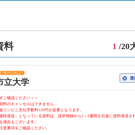
資料
1
/2
県
モバっちょ
選
市立大学
ずご確認ください＞＞
資料のキャンセルはできません。
途コンビニ支払手数料126円が必要となります。
随時発送」となっている資料は、請求登録から2～3週間を目途に資料発送さ
る場合もございます。
注意事項をご確認ください。