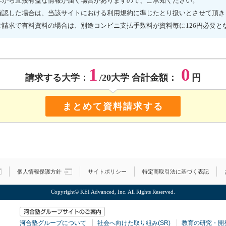
学から直接有益な情報が届く場合がありますので、ご承知ください。
確認した場合は、当該サイトにおける利用規約に準じたとり扱いとさせて頂き
ご請求で有料資料の場合は、別途コンビニ支払手数料が資料毎に126円必要と
1
0
請求する大学：
/20大学 合計金額：
円
まとめて資料請求する
個人情報保護方針
サイトポリシー
特定商取引法に基づく表記
Copyright© KEI Advanced, Inc. All Rights Reserved.
河合塾グループについて
社会へ向けた取り組み(SR)
教育の研究・開