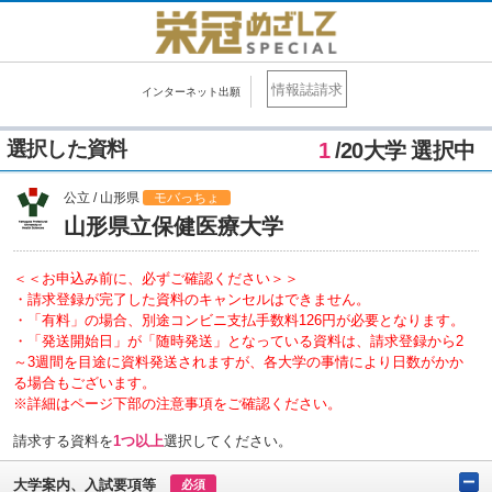
情報誌請求
インターネット出願
選択した資料
1
/20大学 選択中
公立 / 山形県
モバっちょ
山形県立保健医療大学
＜＜お申込み前に、必ずご確認ください＞＞
・請求登録が完了した資料のキャンセルはできません。
・「有料」の場合、別途コンビニ支払手数料126円が必要となります。
・「発送開始日」が「随時発送」となっている資料は、請求登録から2
～3週間を目途に資料発送されますが、各大学の事情により日数がかか
る場合もございます。
※詳細はページ下部の注意事項をご確認ください。
請求する資料を
1つ以上
選択してください。
大学案内、入試要項等
必須