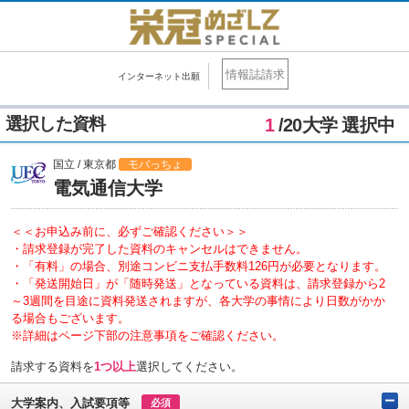
情報誌請求
インターネット出願
選択した資料
1
/20大学 選択中
国立 / 東京都
モバっちょ
電気通信大学
＜＜お申込み前に、必ずご確認ください＞＞
・請求登録が完了した資料のキャンセルはできません。
・「有料」の場合、別途コンビニ支払手数料126円が必要となります。
・「発送開始日」が「随時発送」となっている資料は、請求登録から2
～3週間を目途に資料発送されますが、各大学の事情により日数がかか
る場合もございます。
※詳細はページ下部の注意事項をご確認ください。
請求する資料を
1つ以上
選択してください。
大学案内、入試要項等
必須